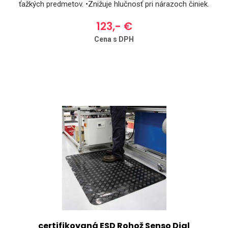
ťažkých predmetov. •Znižuje hlučnosť pri nárazoch činiek.
•Obojstranná – široká mriežka alebo textúra. •Oba povrchy
123,- €
ponúkajú výnimočnú priľnavosť. •Rohože možno uložiť na
podlahu voľne a spojiť tak, aby pokryli väčšiu plochu.
Cena s DPH
certifikovaná ESD Rohož Senso Dial