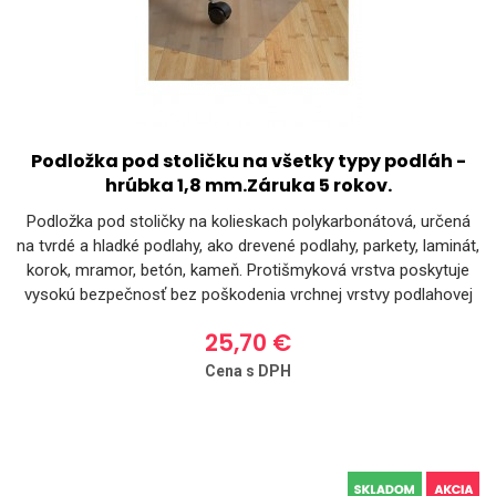
Podložka pod stoličku na všetky typy podláh -
hrúbka 1,8 mm.Záruka 5 rokov.
Podložka pod stoličky na kolieskach polykarbonátová, určená
na tvrdé a hladké podlahy, ako drevené podlahy, parkety, laminát,
korok, mramor, betón, kameň. Protišmyková vrstva poskytuje
vysokú bezpečnosť bez poškodenia vrchnej vrstvy podlahovej
krytiny. Podložka je UV odolná, nehorľavá a recyklovateľná.
25,70 €
Cena s DPH