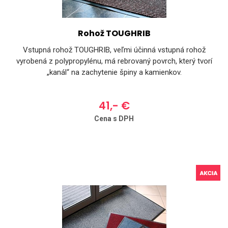
Rohož TOUGHRIB
Vstupná rohož TOUGHRIB, veľmi účinná vstupná rohož
vyrobená z polypropylénu, má rebrovaný povrch, který tvorí
„kanál“ na zachytenie špiny a kamienkov.
41,- €
Cena s DPH