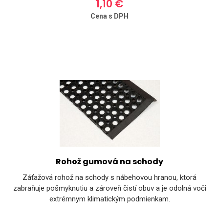
1,10 €
Cena s DPH
Rohož gumová na schody
Záťažová rohož na schody s nábehovou hranou, ktorá
zabraňuje pošmyknutiu a zároveň čistí obuv a je odolná voči
extrémnym klimatickým podmienkam.