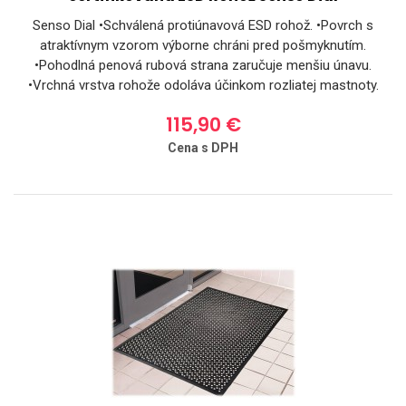
Senso Dial •Schválená protiúnavová ESD rohož. •Povrch s
atraktívnym vzorom výborne chráni pred pošmyknutím.
•Pohodlná penová rubová strana zaručuje menšiu únavu.
•Vrchná vrstva rohože odoláva účinkom rozliatej mastnoty.
•Všetky rohože a rolky sa dodávajú so skosenými okrajmi,
115,90 €
ktoré chránia pred zakopnutím a umožňujú prístup
mechanizmom s kolesami. Technické špecifikácie: •Schválený
Cena s DPH
ESD materiál, merané podľa normy IEC 61340-4-5. •Povrch z
odolnej gumy NBR/SBR spojený s rubovou stranou z EPDM
peny. •Hmotnosť: 5,5 kg/m2. •Výška produktu: 10 mm.