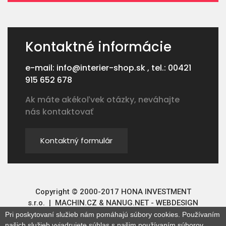
Kontaktné informácie
e-mail: info@interier-shop.sk , tel.: 00421
915 652 678
Ak máte akékoľvek otázky, neváhajte
nás kontaktovať
Kontaktný formulár
Copyright © 2000-2017 HONA INVESTMENT
s.r.o. |
MACHIN.CZ
&
NANUG.NET - WEBDESIGN
Pri poskytovaní služieb nám pomáhajú súbory cookies. Používaním
našich služieb vyjadrujete súhlas s našim používaním súborov