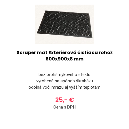
Scraper mat Exteriérová čistiaca rohož
600x900x8 mm
bez protišmykového efektu
vyrobená na spôsob škrabáku
odolná voči mrazu aj vyšším teplotám
25,- €
Cena s DPH